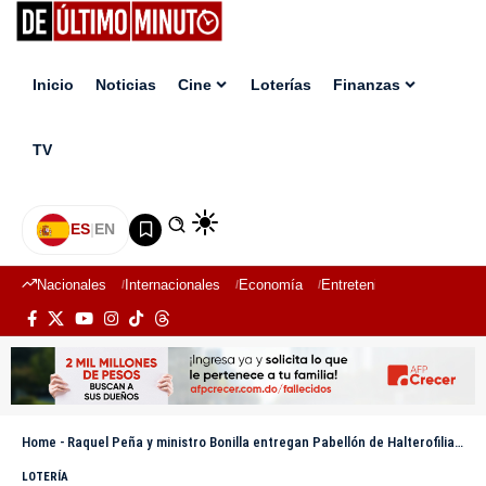
Inicio
Noticias
Cine
Loterías
Finanzas
TV
ES
|
EN
Nacionales
Internacionales
Economía
Entretenimiento
Deport
Home
-
Raquel Peña y ministro Bonilla entregan Pabellón de Halterofilia Dr. José Joaquín Puello en el Parque del Este
LOTERÍA