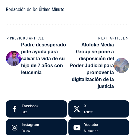
Redacción de De Último Minuto
PREVIOUS ARTICLE
NEXT ARTICLE
Padre desesperado
Alofoke Media
pide ayuda para
Group se pone a
salvar la vida de su
disposición del
hijo de 7 años con
Poder Judicial para
leucemia
promover la
digitalización de la
justicia
Facebook
X
Like
Follow
Instagram
Youtube
Follow
Subscribe