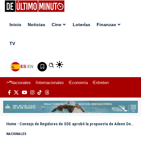
Inicio
Noticias
Cine
Loterías
Finanzas
TV
ES
|
EN
Nacionales
Internacionales
Economía
Entretenimiento
Deport
Home
-
Consejo de Regidores de SDE aprobó la propuesta de Aileen Decamps para preservar y descontaminar el río Ozama
NACIONALES