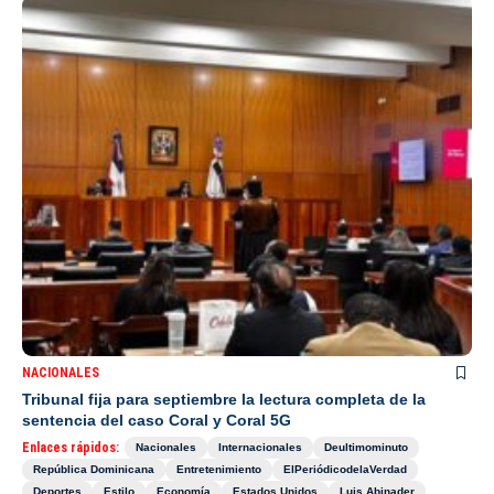
NACIONALES
Tribunal fija para septiembre la lectura completa de la
sentencia del caso Coral y Coral 5G
Enlaces rápidos:
Nacionales
Internacionales
Deultimominuto
República Dominicana
Entretenimiento
ElPeriódicodelaVerdad
Deportes
Estilo
Economía
Estados Unidos
Luis Abinader