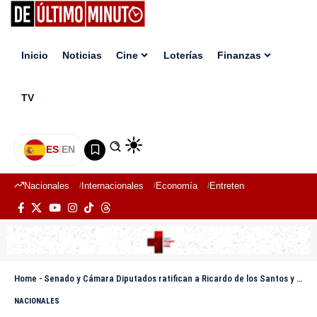
Inicio
Noticias
Cine
Loterías
Finanzas
TV
ES
|
EN
Nacionales
Internacionales
Economía
Entretenimiento
Deport
Home
-
Senado y Cámara Diputados ratifican a Ricardo de los Santos y Alfredo Pacheco en presidencias
NACIONALES