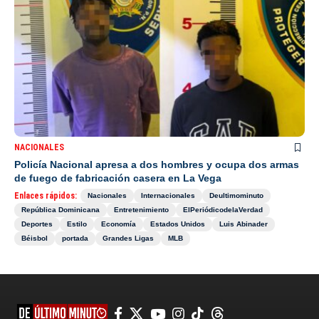
NACIONALES
Policía Nacional apresa a dos hombres y ocupa dos armas
de fuego de fabricación casera en La Vega
Enlaces rápidos:
Nacionales
Internacionales
Deultimominuto
República Dominicana
Entretenimiento
ElPeriódicodelaVerdad
Deportes
Estilo
Economía
Estados Unidos
Luis Abinader
Béisbol
portada
Grandes Ligas
MLB