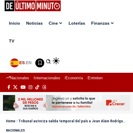
Inicio
Noticias
Cine
Loterías
Finanzas
TV
ES
|
EN
Nacionales
Internacionales
Economía
Entretenimiento
Deport
Home
-
Tribunal autoriza salida temporal del país a Jean Alain Rodríguez por motivos médicos
NACIONALES