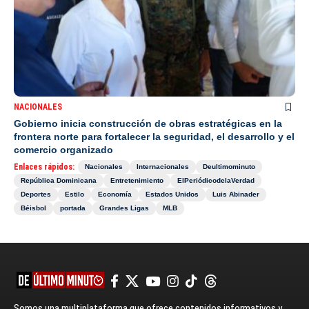
NACIONALES
Gobierno inicia construcción de obras estratégicas en la
frontera norte para fortalecer la seguridad, el desarrollo y el
comercio organizado
Enlaces rápidos:
Nacionales
Internacionales
Deultimominuto
República Dominicana
Entretenimiento
ElPeriódicodelaVerdad
Deportes
Estilo
Economía
Estados Unidos
Luis Abinader
Béisbol
portada
Grandes Ligas
MLB
Somos una multiplataforma que ofrece contenidos informativos y