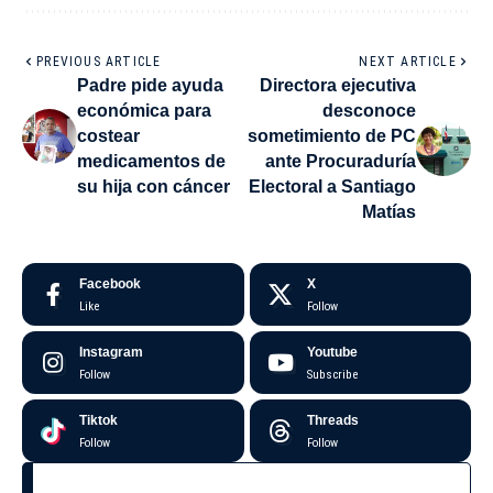
PREVIOUS ARTICLE
NEXT ARTICLE
Padre pide ayuda
Directora ejecutiva
económica para
desconoce
costear
sometimiento de PC
medicamentos de
ante Procuraduría
su hija con cáncer
Electoral a Santiago
Matías
Facebook
X
Like
Follow
Instagram
Youtube
Follow
Subscribe
Tiktok
Threads
Follow
Follow