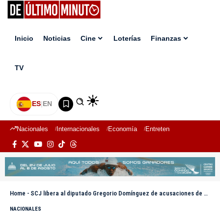
Inicio
Noticias
Cine
Loterías
Finanzas
TV
ES
|
EN
Nacionales
Internacionales
Economía
Entretenimiento
Deport
Home
-
SCJ libera al diputado Gregorio Domínguez de acusaciones de agresión
NACIONALES