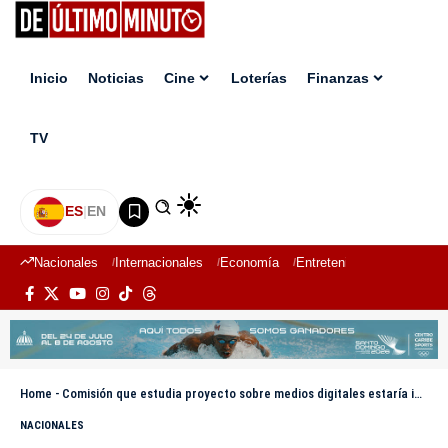
Inicio
Noticias
Cine
Loterías
Finanzas
TV
ES
|
EN
Nacionales
Internacionales
Economía
Entretenimiento
Deport
Home
-
Comisión que estudia proyecto sobre medios digitales estaría invitando a Santiago Matías al Senado en los próximos días
NACIONALES