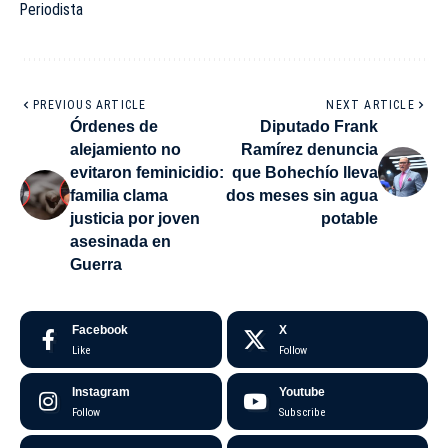
Periodista
PREVIOUS ARTICLE
NEXT ARTICLE
Órdenes de
Diputado Frank
alejamiento no
Ramírez denuncia
evitaron feminicidio:
que Bohechío lleva
familia clama
dos meses sin agua
justicia por joven
potable
asesinada en
Guerra
Facebook
X
Like
Follow
Instagram
Youtube
Follow
Subscribe