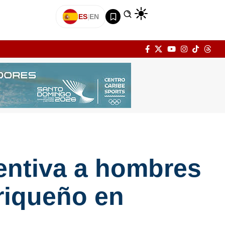
ES
|
EN
entiva a hombres
riqueño en