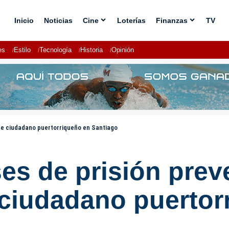
Inicio
Noticias
Cine
Loterías
Finanzas
TV
es
Estilo
Tecnología
Historia
Opinión
de ciudadano puertorriqueño en Santiago
es de prisión prev
 ciudadano puertor