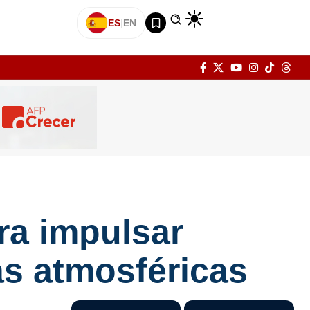
ES
|
EN
ra impulsar
as atmosféricas