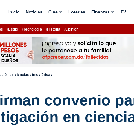
Inicio
Noticias
Cine
Loterías
Finanzas
TV
es
Estilo
Tecnología
Historia
Opinión
ación en ciencias atmosféricas
irman convenio pa
tigación en cienci