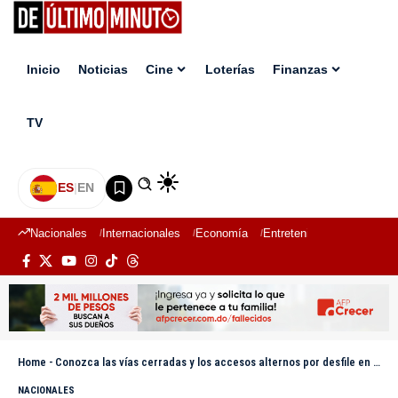
Inicio
Noticias
Cine
Loterías
Finanzas
TV
ES
|
EN
Nacionales
Internacionales
Economía
Entretenimiento
Deport
Home
-
Conozca las vías cerradas y los accesos alternos por desfile en el Malecón
NACIONALES