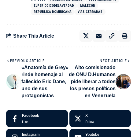
ELPERIÓDICODELAVERDAD
MALECÓN
REPÚBLICA DOMINICANA
VÍAS CERRADAS
Share This Article
PREVIOUS ARTICLE
NEXT ARTICLE
«Anatomía de Grey»
Alto comisionado
rinde homenaje al
de ONU D.Humanos
fallecido Eric Dane,
pide liberar a todos
uno de sus
los presos políticos
protagonistas
en Venezuela
Facebook
X
Like
Follow
Instagram
Youtube