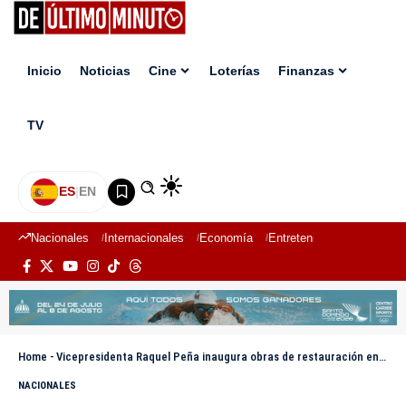
Inicio
Noticias
Cine
Loterías
Finanzas
TV
ES
|
EN
Nacionales
Internacionales
Economía
Entretenimiento
Deport
Home
-
Vicepresidenta Raquel Peña inaugura obras de restauración en el Centro Histórico de Santiago
NACIONALES