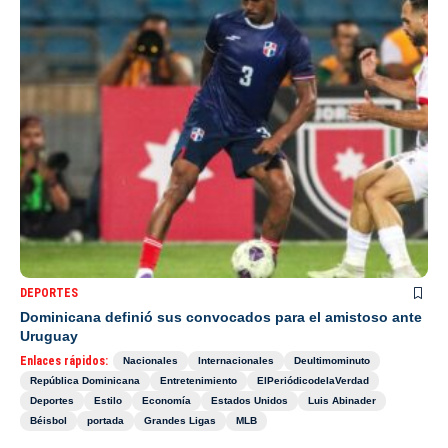
DEPORTES
Dominicana definió sus convocados para el amistoso ante
Uruguay
Enlaces rápidos:
Nacionales
Internacionales
Deultimominuto
República Dominicana
Entretenimiento
ElPeriódicodelaVerdad
Deportes
Estilo
Economía
Estados Unidos
Luis Abinader
Béisbol
portada
Grandes Ligas
MLB