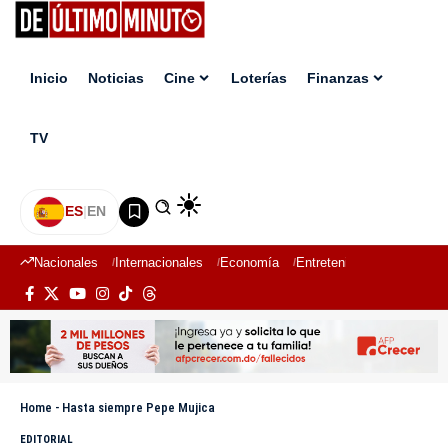
Inicio
Noticias
Cine
Loterías
Finanzas
TV
ES
|
EN
Nacionales
Internacionales
Economía
Entretenimiento
Deport
Home
-
Hasta siempre Pepe Mujica
EDITORIAL