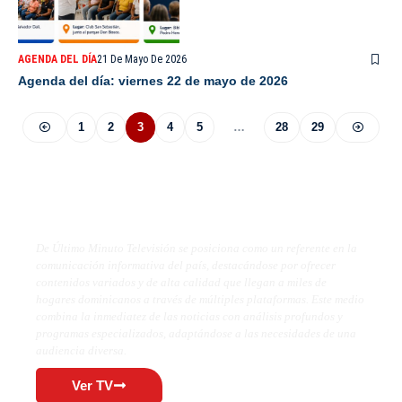
AGENDA DEL DÍA
21 De Mayo De 2026
Agenda del día: viernes 22 de mayo de 2026
1
2
3
4
5
…
28
29
De Último Minuto TV
De Último Minuto Televisión se posiciona como un referente en la
comunicación informativa del país, destacándose por ofrecer
contenidos variados y de alta calidad que llegan a miles de
hogares dominicanos a través de múltiples plataformas. Este medio
combina la inmediatez de las noticias con análisis profundos y
programas especializados, adaptándose a las necesidades de una
audiencia diversa.
Ver TV