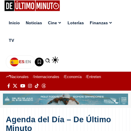
Inicio
Noticias
Cine
Loterías
Finanzas
TV
ES
|
EN
Nacionales
Internacionales
Economía
Entretenimiento
Deport
Agenda del Día – De Último
Minuto