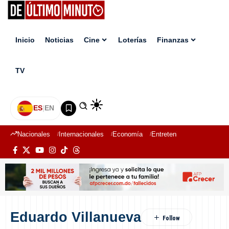
Inicio
Noticias
Cine
Loterías
Finanzas
TV
ES
|
EN
Nacionales
Internacionales
Economía
Entretenimiento
Deport
Eduardo Villanueva