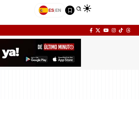
ES
|
EN