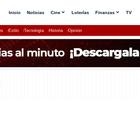
Inicio
Noticias
Cine
Loterías
Finanzas
TV
es
Estilo
Tecnología
Historia
Opinión