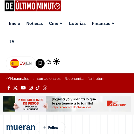
Inicio
Noticias
Cine
Loterías
Finanzas
TV
ES
|
EN
Nacionales
Internacionales
Economía
Entretenimiento
Deport
mueran