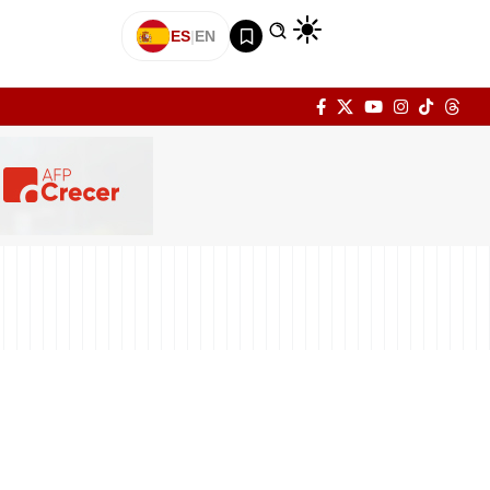
ES
|
EN