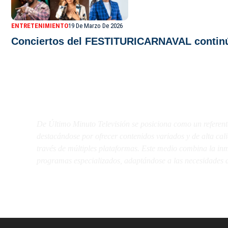
ENTRETENIMIENTO
19 De Marzo De 2026
Conciertos del FESTITURICARNAVAL continúa
De Último Minuto TV
De Último Minuto Televisión se posiciona como un referent
destacándose por ofrecer contenidos variados y de alta ca
través de múltiples plataformas. Este medio combina la inme
programas especializados, adaptándose a las necesidades d