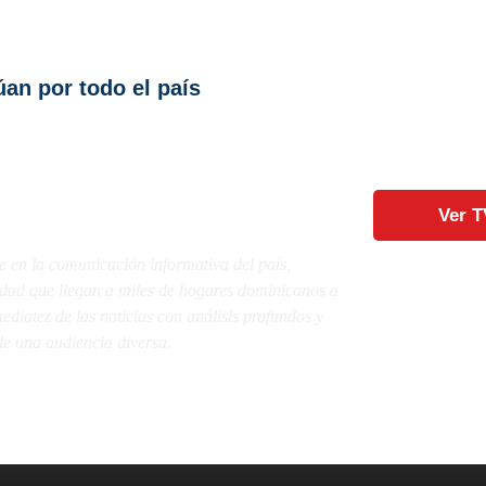
n por todo el país
Ver T
e en la comunicación informativa del país,
lidad que llegan a miles de hogares dominicanos a
diatez de las noticias con análisis profundos y
e una audiencia diversa.