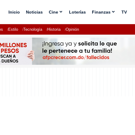
Inicio
Noticias
Cine
Loterías
Finanzas
TV
es
Estilo
Tecnología
Historia
Opinión