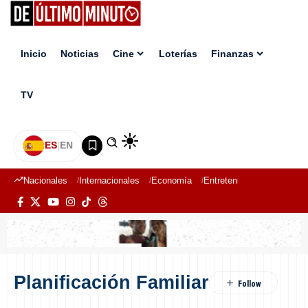
Inicio
Noticias
Cine
Loterías
Finanzas
TV
ES
|
EN
Nacionales
Internacionales
Economía
Entretenimiento
Deport
Planificación Familiar