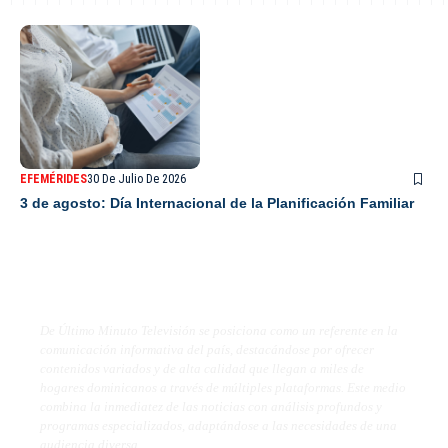
EFEMÉRIDES
30 De Julio De 2026
3 de agosto: Día Internacional de la Planificación Familiar
De Último Minuto TV
De Último Minuto Televisión se posiciona como un referente en la
comunicación informativa del país, destacándose por ofrecer
contenidos variados y de alta calidad que llegan a miles de
hogares dominicanos a través de múltiples plataformas. Este medio
combina la inmediatez de las noticias con análisis profundos y
programas especializados, adaptándose a las necesidades de una
audiencia diversa.