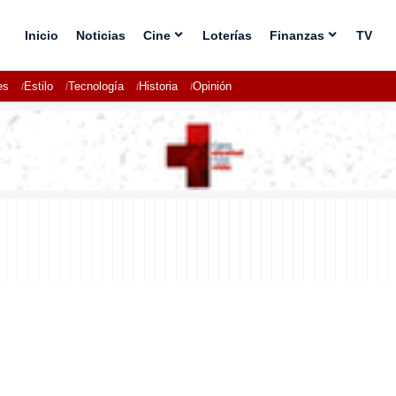
Inicio
Noticias
Cine
Loterías
Finanzas
TV
es
Estilo
Tecnología
Historia
Opinión