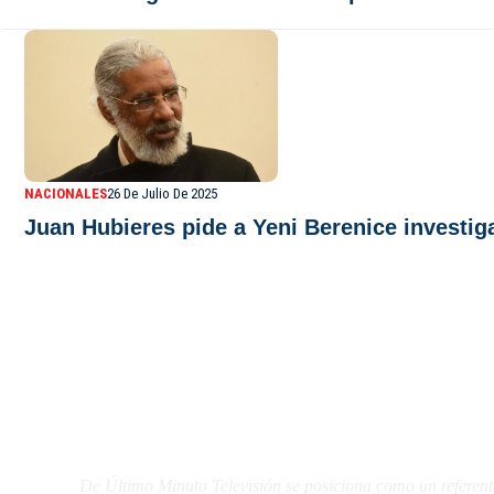
NACIONALES
26 De Julio De 2025
Juan Hubieres pide a Yeni Berenice invest
De Último Minuto TV
De Último Minuto Televisión se posiciona como un referent