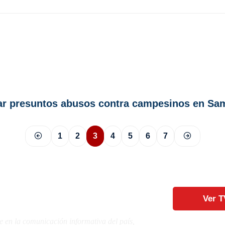
igar presuntos abusos contra campesinos en S
1
2
3
4
5
6
7
Ver T
e en la comunicación informativa del país,