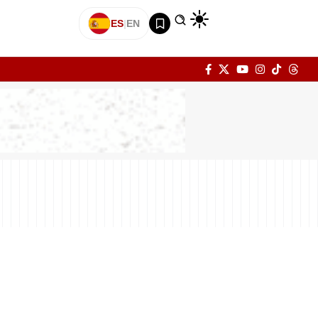
ES
|
EN