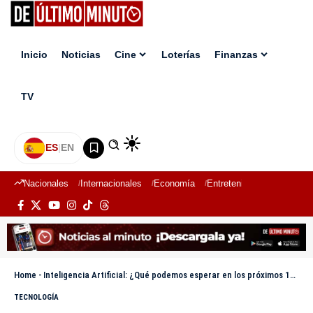
Inicio
Noticias
Cine
Loterías
Finanzas
TV
ES
|
EN
Nacionales
Internacionales
Economía
Entretenimiento
Deport
Home
-
Inteligencia Artificial: ¿Qué podemos esperar en los próximos 10 años?
TECNOLOGÍA