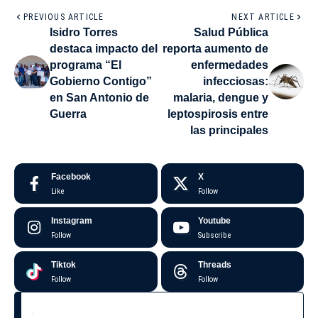
PREVIOUS ARTICLE
NEXT ARTICLE
Isidro Torres
Salud Pública
destaca impacto del
reporta aumento de
programa “El
enfermedades
Gobierno Contigo”
infecciosas:
en San Antonio de
malaria, dengue y
Guerra
leptospirosis entre
las principales
Facebook
X
Like
Follow
Instagram
Youtube
Follow
Subscribe
Tiktok
Threads
Follow
Follow