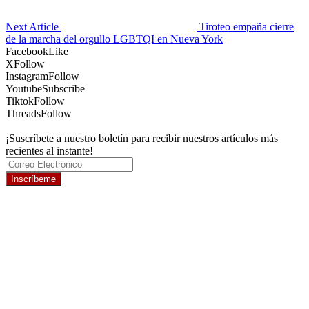
Next Article
Tiroteo empaña cierre
de la marcha del orgullo LGBTQI en Nueva York
Facebook
Like
X
Follow
Instagram
Follow
Youtube
Subscribe
Tiktok
Follow
Threads
Follow
¡Suscríbete a nuestro boletín para recibir nuestros artículos más
recientes al instante!
Inscríbeme