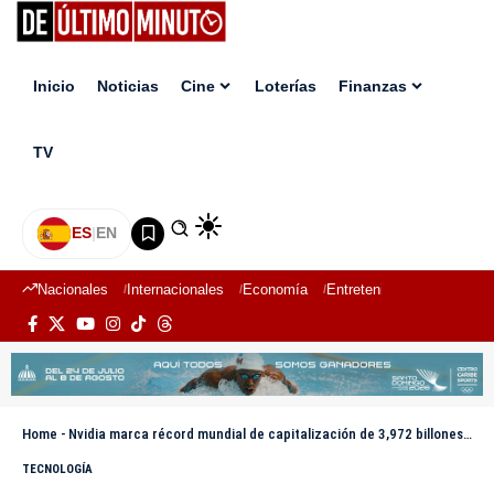
Inicio
Noticias
Cine
Loterías
Finanzas
TV
ES
|
EN
Nacionales
Internacionales
Economía
Entretenimiento
Deport
Home
-
Nvidia marca récord mundial de capitalización de 3,972 billones al cierre de Wall Street
TECNOLOGÍA