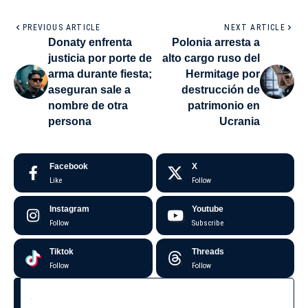
PREVIOUS ARTICLE
NEXT ARTICLE
Donaty enfrenta
Polonia arresta a
justicia por porte de
alto cargo ruso del
arma durante fiesta;
Hermitage por
aseguran sale a
destrucción de
nombre de otra
patrimonio en
persona
Ucrania
Facebook
X
Like
Follow
Instagram
Youtube
Follow
Subscribe
Tiktok
Threads
Follow
Follow