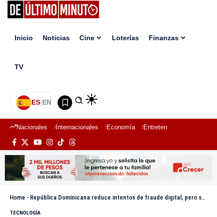
Inicio
Noticias
Cine
Loterías
Finanzas
TV
ES
|
EN
Nacionales
Internacionales
Economía
Entretenimiento
Deport
Home
-
República Dominicana reduce intentos de fraude digital, pero se dispara el fraude ligado a identidad
TECNOLOGÍA