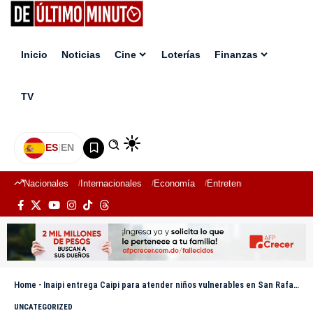
Inicio
Noticias
Cine
Loterías
Finanzas
TV
ES
|
EN
Nacionales
Internacionales
Economía
Entretenimiento
Deport
Home
-
Inaipi entrega Caipi para atender niños vulnerables en San Rafael del Yuma
UNCATEGORIZED