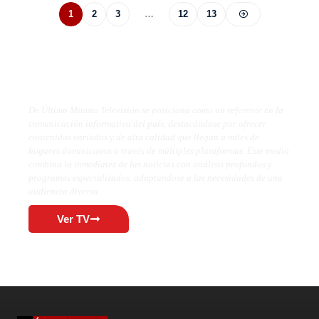
1
2
3
…
12
13
De Último Minuto TV
De Último Minuto Televisión se posiciona como un referente en la
comunicación informativa del país, destacándose por ofrecer
contenidos variados y de alta calidad que llegan a miles de
hogares dominicanos a través de múltiples plataformas. Este medio
combina la inmediatez de las noticias con análisis profundos y
programas especializados, adaptándose a las necesidades de una
audiencia diversa.
Ver TV