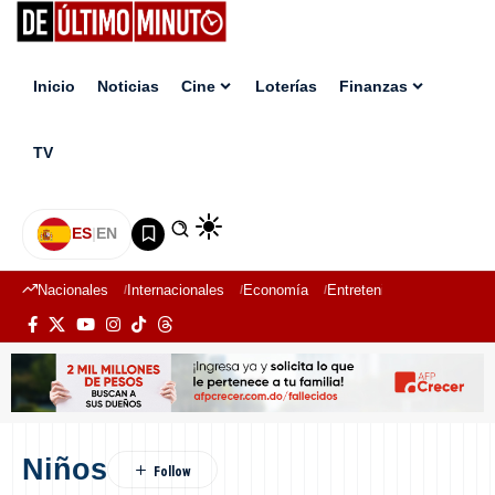
Inicio
Noticias
Cine
Loterías
Finanzas
TV
ES
|
EN
Nacionales
Internacionales
Economía
Entretenimiento
Deport
Niños