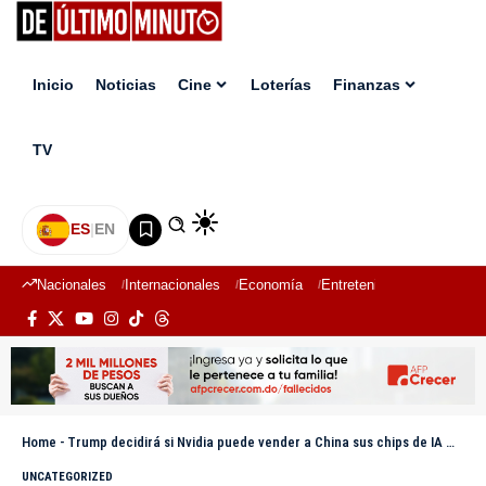
Inicio
Noticias
Cine
Loterías
Finanzas
TV
ES
|
EN
Nacionales
Internacionales
Economía
Entretenimiento
Deport
Home
-
Trump decidirá si Nvidia puede vender a China sus chips de IA más avanzados, según Lutnick
UNCATEGORIZED