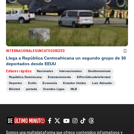
INTERNACIONALES
UNCATEGORIZED
Llega a República Centroafricana un segundo grupo de 30
deportados desde EEUU
Enlaces rápidos:
Nacionales
Internacionales
Deultimominuto
República Dominicana
Entretenimiento
ElPeriódicodelaVerdad
Deportes
Estilo
Economía
Estados Unidos
Luis Abinader
Béisbol
portada
Grandes Ligas
MLB
Somos una multiplataforma que ofrece contenidos informativos y