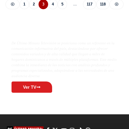
1
2
3
4
5
…
117
118
De Último Minuto TV
De Último Minuto Televisión se posiciona como un referente en la
comunicación informativa del país, destacándose por ofrecer
contenidos variados y de alta calidad que llegan a miles de
hogares dominicanos a través de múltiples plataformas. Este medio
combina la inmediatez de las noticias con análisis profundos y
programas especializados, adaptándose a las necesidades de una
audiencia diversa.
Ver TV