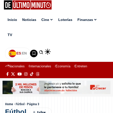
Inicio
Noticias
Cine
Loterías
Finanzas
TV
ES
|
EN
Nacionales
Internacionales
Economía
Entretenimiento
Deport
Home
-
Fútbol
-
Página 3
Fútbol