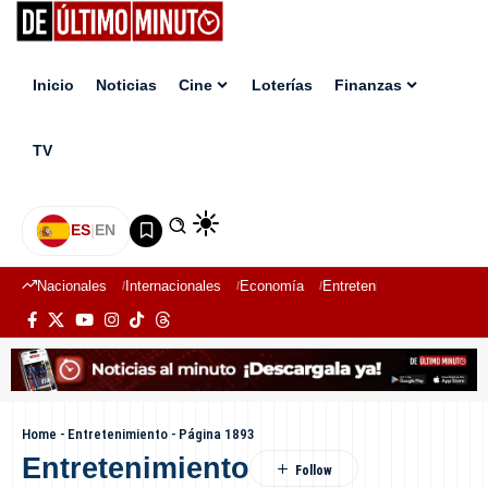
Inicio
Noticias
Cine
Loterías
Finanzas
TV
ES
|
EN
Nacionales
Internacionales
Economía
Entretenimiento
Deport
Home
-
Entretenimiento
-
Página 1893
Entretenimiento