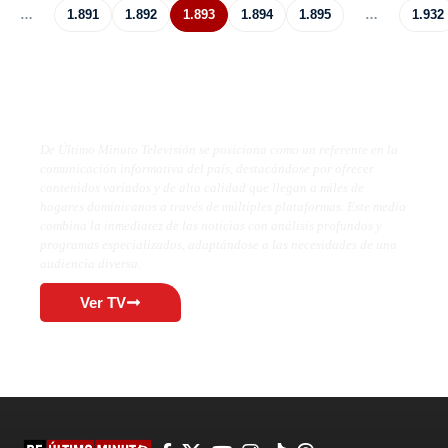
…
1.891
1.892
1.893
1.894
1.895
…
1.932
De Último Minuto TV
De Último Minuto Televisión se posiciona como un referente en la
comunicación informativa del país, destacándose por ofrecer
contenidos variados y de alta calidad que llegan a miles de
hogares dominicanos a través de múltiples plataformas. Este medio
combina la inmediatez de las noticias con análisis profundos y
programas especializados, adaptándose a las necesidades de una
audiencia diversa.
Ver TV