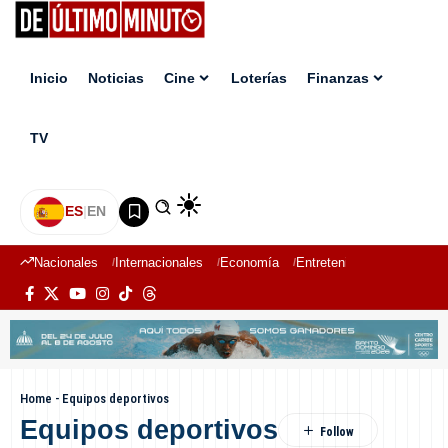
Inicio
Noticias
Cine
Loterías
Finanzas
TV
ES
|
EN
Nacionales
Internacionales
Economía
Entretenimiento
Deport
Home
-
Equipos deportivos
Equipos deportivos