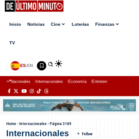
Inicio
Noticias
Cine
Loterías
Finanzas
TV
ES
|
EN
Nacionales
Internacionales
Economía
Entretenimiento
Deport
Home
-
Internacionales
-
Página 3189
Internacionales