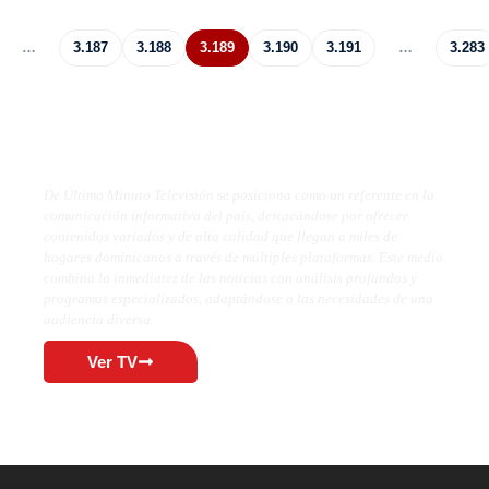
…
3.187
3.188
3.189
3.190
3.191
…
3.283
De Último Minuto TV
De Último Minuto Televisión se posiciona como un referente en la
comunicación informativa del país, destacándose por ofrecer
contenidos variados y de alta calidad que llegan a miles de
hogares dominicanos a través de múltiples plataformas. Este medio
combina la inmediatez de las noticias con análisis profundos y
programas especializados, adaptándose a las necesidades de una
audiencia diversa.
Ver TV