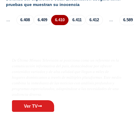
pruebas que muestran su inocencia
…
6.408
6.409
6.410
6.411
6.412
…
6.589
De Último Minuto TV
De Último Minuto Televisión se posiciona como un referente en la
comunicación informativa del país, destacándose por ofrecer
contenidos variados y de alta calidad que llegan a miles de
hogares dominicanos a través de múltiples plataformas. Este medio
combina la inmediatez de las noticias con análisis profundos y
programas especializados, adaptándose a las necesidades de una
audiencia diversa.
Ver TV