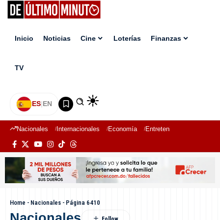
Inicio
Noticias
Cine
Loterías
Finanzas
TV
ES
|
EN
Nacionales
Internacionales
Economía
Entretenimiento
Deport
Home
-
Nacionales
-
Página 6410
Nacionales