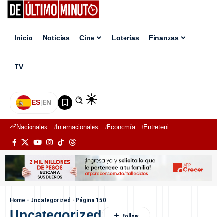
Inicio
Noticias
Cine
Loterías
Finanzas
TV
ES
|
EN
Nacionales
Internacionales
Economía
Entretenimiento
Deport
Home
-
Uncategorized
-
Página 150
Uncategorized