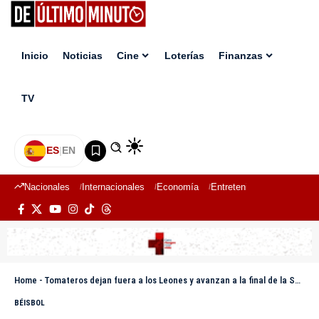
Inicio
Noticias
Cine
Loterías
Finanzas
TV
ES
|
EN
Nacionales
Internacionales
Economía
Entretenimiento
Deport
Home
-
Tomateros dejan fuera a los Leones y avanzan a la final de la Serie del Caribe 2026
BÉISBOL