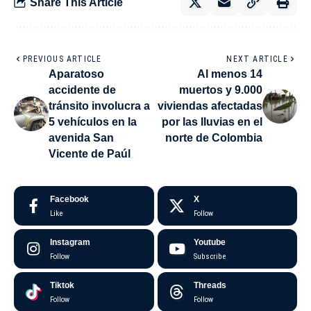
Share This Article
PREVIOUS ARTICLE
NEXT ARTICLE
Aparatoso
Al menos 14
accidente de
muertos y 9.000
tránsito involucra a
viviendas afectadas
5 vehículos en la
por las lluvias en el
avenida San
norte de Colombia
Vicente de Paúl
Facebook
X
Like
Follow
Instagram
Youtube
Follow
Subscribe
Tiktok
Threads
Follow
Follow