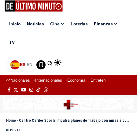
Inicio
Noticias
Cine
Loterías
Finanzas
TV
ES
|
EN
Nacionales
Internacionales
Economía
Entretenimiento
Deport
Home
-
Centro Caribe Sports impulsa planes de trabajo con miras a Juegos Centroamericanos y del Caribe 2026
DEPORTES