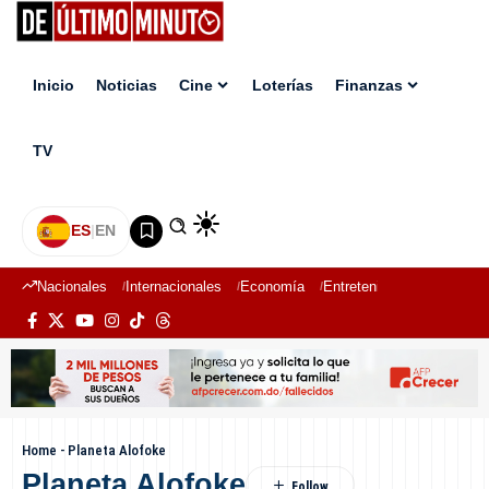
Inicio
Noticias
Cine
Loterías
Finanzas
TV
ES
|
EN
Nacionales
Internacionales
Economía
Entretenimiento
Deport
Home
-
Planeta Alofoke
Planeta Alofoke