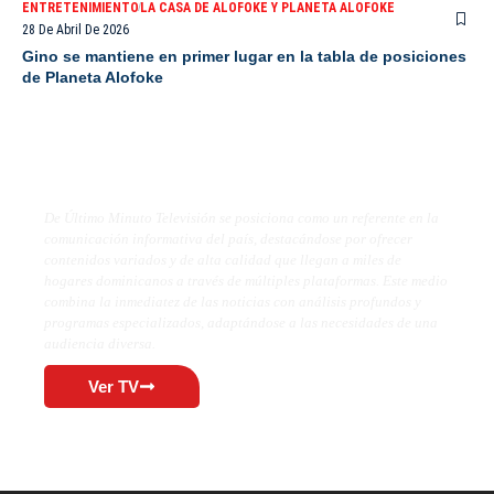
ENTRETENIMIENTO
LA CASA DE ALOFOKE Y PLANETA ALOFOKE
28 De Abril De 2026
Gino se mantiene en primer lugar en la tabla de posiciones
de Planeta Alofoke
De Último Minuto TV
De Último Minuto Televisión se posiciona como un referente en la
comunicación informativa del país, destacándose por ofrecer
contenidos variados y de alta calidad que llegan a miles de
hogares dominicanos a través de múltiples plataformas. Este medio
combina la inmediatez de las noticias con análisis profundos y
programas especializados, adaptándose a las necesidades de una
audiencia diversa.
Ver TV