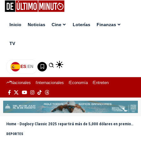
Inicio
Noticias
Cine
Loterías
Finanzas
TV
ES
|
EN
Nacionales
Internacionales
Economía
Entretenimiento
Deport
Home
-
Doglocy Classic 2025 repartirá más de 5,000 dólares en premios en el Autódromo Las Américas
DEPORTES