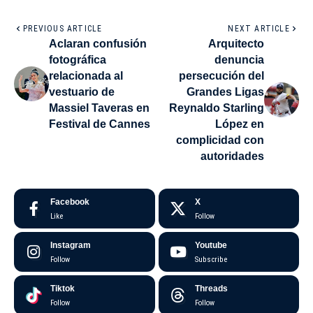
PREVIOUS ARTICLE
NEXT ARTICLE
Aclaran confusión
Arquitecto
fotográfica
denuncia
relacionada al
persecución del
vestuario de
Grandes Ligas
Massiel Taveras en
Reynaldo Starling
Festival de Cannes
López en
complicidad con
autoridades
Facebook
X
Like
Follow
Instagram
Youtube
Follow
Subscribe
Tiktok
Threads
Follow
Follow