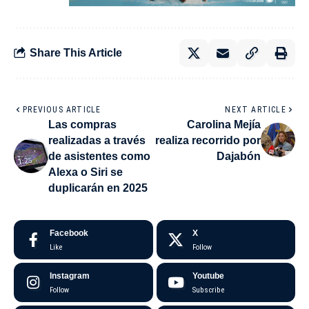
Share This Article
PREVIOUS ARTICLE
NEXT ARTICLE
Las compras
Carolina Mejía
realizadas a través
realiza recorrido por
de asistentes como
Dajabón
Alexa o Siri se
duplicarán en 2025
Facebook
X
Like
Follow
Instagram
Youtube
Follow
Subscribe