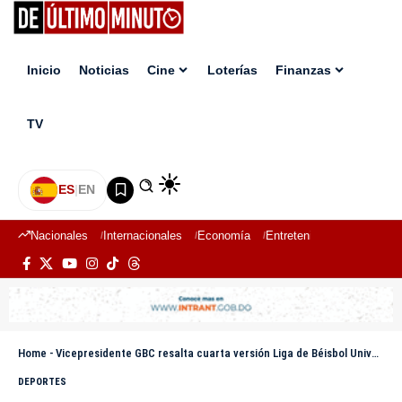
Inicio
Noticias
Cine
Loterías
Finanzas
TV
ES
|
EN
Nacionales
Internacionales
Economía
Entretenimiento
Deport
Home
-
Vicepresidente GBC resalta cuarta versión Liga de Béisbol Universitario en Estadio Cibao en Santiago; dedicado a Stanley Javier
DEPORTES