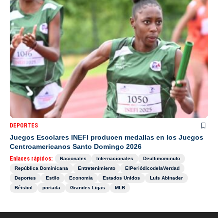
DEPORTES
Juegos Escolares INEFI producen medallas en los Juegos
Centroamericanos Santo Domingo 2026
Enlaces rápidos:
Nacionales
Internacionales
Deultimominuto
República Dominicana
Entretenimiento
ElPeriódicodelaVerdad
Deportes
Estilo
Economía
Estados Unidos
Luis Abinader
Béisbol
portada
Grandes Ligas
MLB