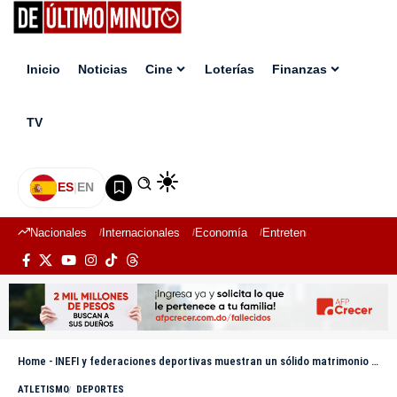
Inicio
Noticias
Cine
Loterías
Finanzas
TV
ES
|
EN
Nacionales
Internacionales
Economía
Entretenimiento
Deport
Home
-
INEFI y federaciones deportivas muestran un sólido matrimonio rumbo a los Juegos Escolares Deportivos Nacionales 2025
ATLETISMO
DEPORTES