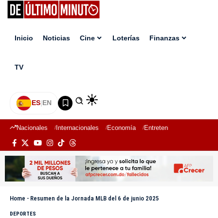
Inicio
Noticias
Cine
Loterías
Finanzas
TV
ES
|
EN
Nacionales
Internacionales
Economía
Entretenimiento
Deport
Home
-
Resumen de la Jornada MLB del 6 de junio 2025
DEPORTES