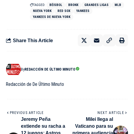
TAGGED:
BÉISBOL
BRONX
GRANDES LIGAS
MLB
NUEVA YORK
RED SOX
YANKEES
YANKEES DE NUEVA YORK
Share This Article
By
REDACCIÓN DE ÚLTIMO MINUTO
Redacción de De Último Minuto
PREVIOUS ARTICLE
NEXT ARTICLE
Jeremy Peña
Milei llega al
extiende su racha a
Vaticano para su
12 juegos; Astros
primera audiencia