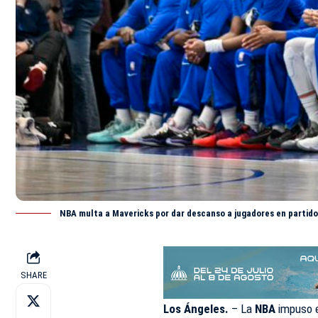
NBA multa a Mavericks por dar descanso a jugadores en partido
SHARE
Los Ángeles.
– La
NBA
impuso e