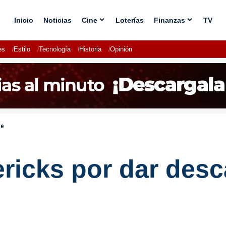
Inicio
Noticias
Cine
Loterías
Finanzas
TV
es
Estilo
Tecnología
Historia
Opinión
ve
ricks por dar desc