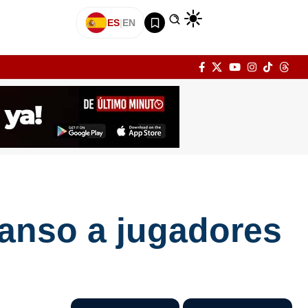
ES
|
EN
anso a jugadores