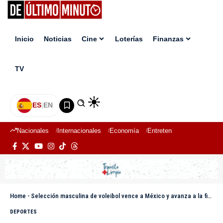
Inicio
Noticias
Cine
Loterías
Finanzas
TV
ES
|
EN
Nacionales
Internacionales
Economía
Entretenimiento
Deport
Home
-
Selección masculina de voleibol vence a México y avanza a la final de la Copa Panamericana
DEPORTES