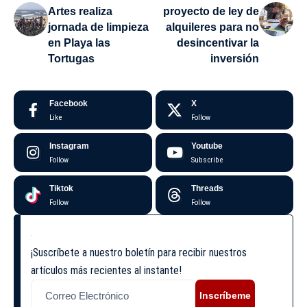
Artes realiza
proyecto de ley de
jornada de limpieza
alquileres para no
en Playa las
desincentivar la
Tortugas
inversión
Facebook
X
Like
Follow
Instagram
Youtube
Follow
Subscribe
Tiktok
Threads
Follow
Follow
¡Suscríbete a nuestro boletín para recibir nuestros
artículos más recientes al instante!
Inscríbeme