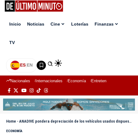
Inicio
Noticias
Cine
Loterías
Finanzas
TV
ES
|
EN
Nacionales
Internacionales
Economía
Entretenimiento
Deport
Home
-
ANADIVE pondera depreciación de los vehículos usados dispuesta por Aduanas
ECONOMÍA