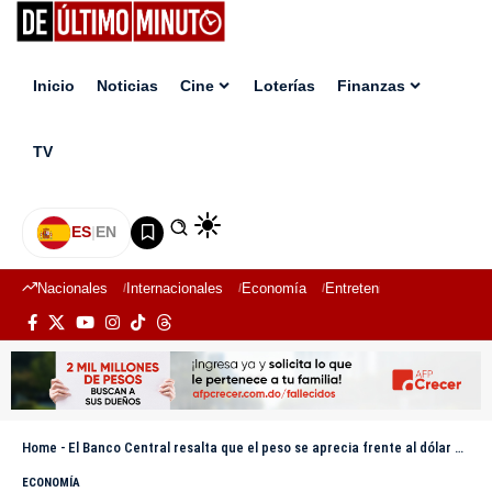
Inicio
Noticias
Cine
Loterías
Finanzas
TV
ES
|
EN
Nacionales
Internacionales
Economía
Entretenimiento
Deport
Home
-
El Banco Central resalta que el peso se aprecia frente al dólar estadounidense
ECONOMÍA