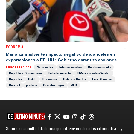
ECONOMÍA
Marranzini advierte impacto negativo de aranceles en
exportaciones a EE. UU.; Gobierno garantiza acciones
Enlaces rápidos:
Nacionales
Internacionales
Deultimominuto
República Dominicana
Entretenimiento
ElPeriódicodelaVerdad
Deportes
Estilo
Economía
Estados Unidos
Luis Abinader
Béisbol
portada
Grandes Ligas
MLB
Somos una multiplataforma que ofrece contenidos informativos y