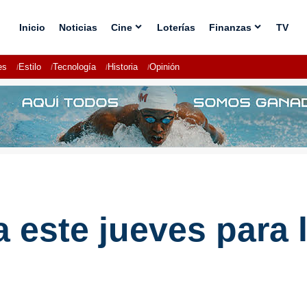
Inicio
Noticias
Cine
Loterías
Finanzas
TV
es
Estilo
Tecnología
Historia
Opinión
a este jueves para 