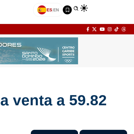
ES
|
EN
la venta a 59.82