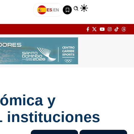
ES
|
EN
ómica y
1 instituciones