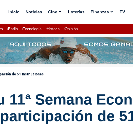
Inicio
Noticias
Cine
Loterías
Finanzas
TV
es
Estilo
Tecnología
Historia
Opinión
pación de 51 instituciones
u 11ª Semana Econ
 participación de 5