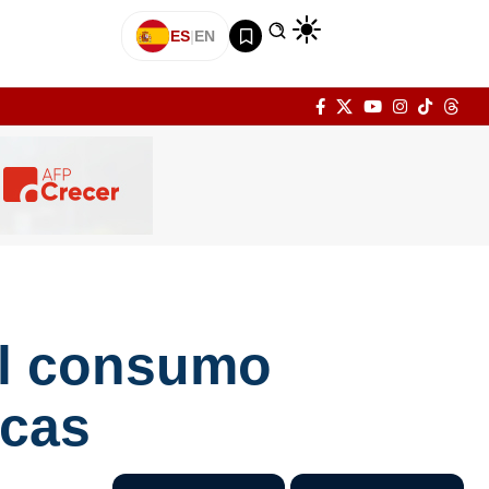
ES
|
EN
el consumo
icas