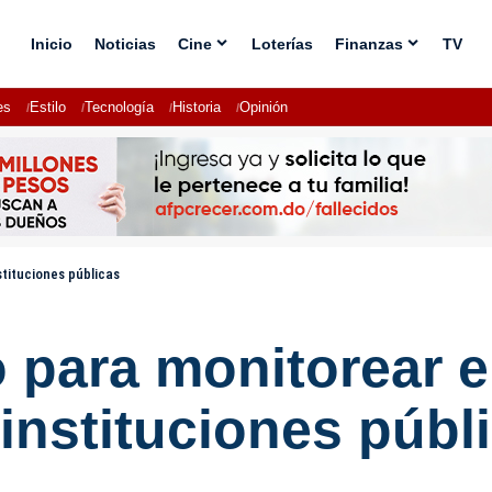
Inicio
Noticias
Cine
Loterías
Finanzas
TV
es
Estilo
Tecnología
Historia
Opinión
tituciones públicas
o para monitorear 
 instituciones públ