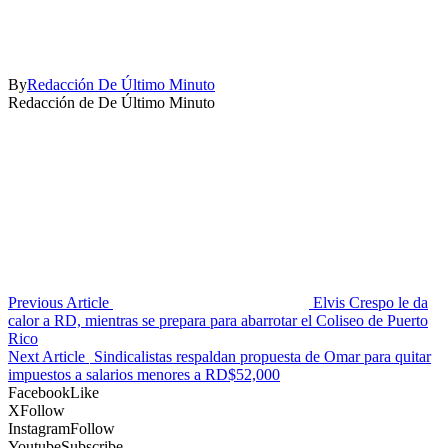
By
Redacción De Último Minuto
Redacción de De Último Minuto
Previous Article
Elvis Crespo le da
calor a RD, mientras se prepara para abarrotar el Coliseo de Puerto
Rico
Next Article
Sindicalistas respaldan propuesta de Omar para quitar
impuestos a salarios menores a RD$52,000
Facebook
Like
X
Follow
Instagram
Follow
Youtube
Subscribe