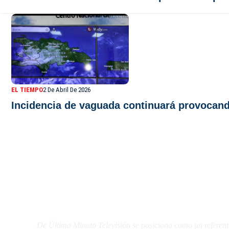
EL TIEMPO
2 De Abril De 2026
Incidencia de vaguada continuará provocando
De Último Minuto TV
De Último Minuto Televisión se posiciona como un referent