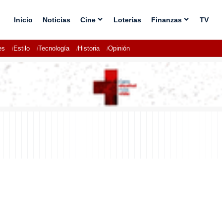
Inicio
Noticias
Cine
Loterías
Finanzas
TV
es
Estilo
Tecnología
Historia
Opinión