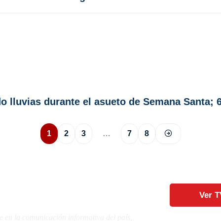
 lluvias durante el asueto de Semana Santa; 6
1
2
3
…
7
8
Ver T
e en la comunicación informativa del país,