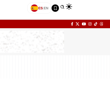
ES
|
EN