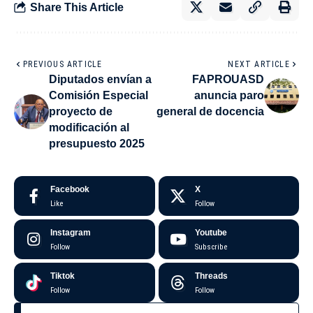
Share This Article
PREVIOUS ARTICLE
NEXT ARTICLE
Diputados envían a
FAPROUASD
Comisión Especial
anuncia paro
proyecto de
general de docencia
modificación al
presupuesto 2025
Facebook
X
Like
Follow
Instagram
Youtube
Follow
Subscribe
Tiktok
Threads
Follow
Follow