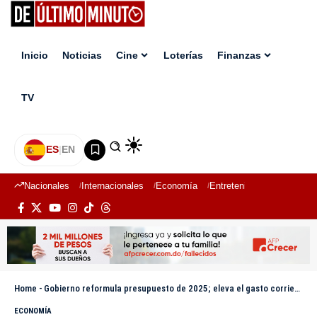
Inicio
Noticias
Cine
Loterías
Finanzas
TV
ES
|
EN
Nacionales
Internacionales
Economía
Entretenimiento
Deport
Home
-
Gobierno reformula presupuesto de 2025; eleva el gasto corriente y de capital
ECONOMÍA