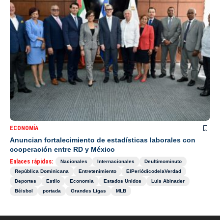
ECONOMÍA
Anuncian fortalecimiento de estadísticas laborales con
cooperación entre RD y México
Enlaces rápidos:
Nacionales
Internacionales
Deultimominuto
República Dominicana
Entretenimiento
ElPeriódicodelaVerdad
Deportes
Estilo
Economía
Estados Unidos
Luis Abinader
Béisbol
portada
Grandes Ligas
MLB