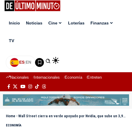
Inicio
Noticias
Cine
Loterías
Finanzas
TV
ES
|
EN
Nacionales
Internacionales
Economía
Entretenimiento
Deport
Home
-
Wall Street cierra en verde apoyado por Nvidia, que sube un 3,9 % tras acuerdo con OpenAI
ECONOMÍA