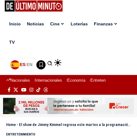
Inicio
Noticias
Cine
Loterías
Finanzas
TV
ES
|
EN
Nacionales
Internacionales
Economía
Entretenimiento
Deport
Home
-
El show de Jimmy Kimmel regresa este martes a la programación de ABC tras suspensión
ENTRETENIMIENTO